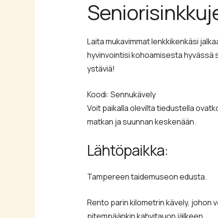
Seniorisinkkuj
Laita mukavimmat lenkkikenkäsi jalkaa
hyvinvointisi kohoamisesta hyvässä s
ystäviä!
Koodi: Sennukävely
Voit paikalla olevilta tiedustella ovat
matkan ja suunnan keskenään.
Lähtöpaikka:
Tampereen taidemuseon edusta.
Rento parin kilometrin kävely, johon v
pitempäänkin kahvitauon jälkeen.