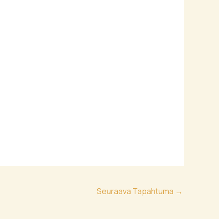
Seuraava Tapahtuma
→