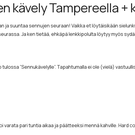
en kävely Tampereella + 
n ja suuntaa sennujen seuraan! Vaikka et löytäisikään sielunkum
eurassa. Ja ken tietää, ehkäpä lenkkipolulta löytyy myös sydä
ko tulossa ”Sennukävelylle”. Tapahtumalla ei ole (vielä) vastuullis
oi varata pari tuntia aikaa ja päätteeksi mennä kahville. Hard co