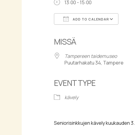
13:00 - 15:00
ADD TO CALENDAR
Download ICS
Goog
MISSÄ
Tampereen taidemuseo
Puutarhakatu 34, Tampere
EVENT TYPE
kävely
Seniorisinkkujen kävely kuukauden 3.