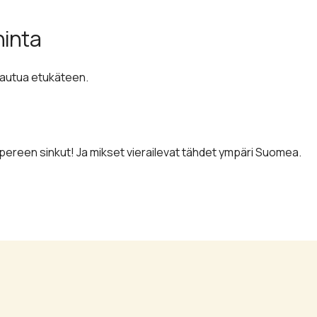
hinta
ittautua etukäteen.
reen sinkut! Ja mikset vierailevat tähdet ympäri Suomea.