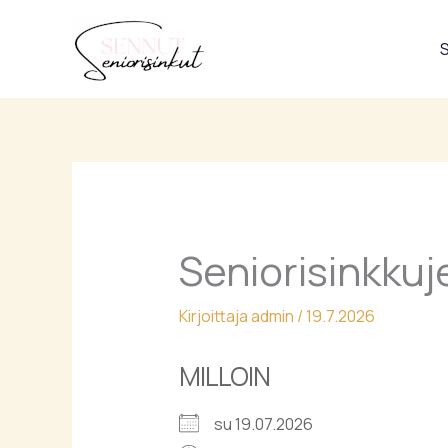
Siirry
sisältöön
S
Seniorisinkkuj
Kirjoittaja
admin
/
19.7.2026
MILLOIN
su 19.07.2026