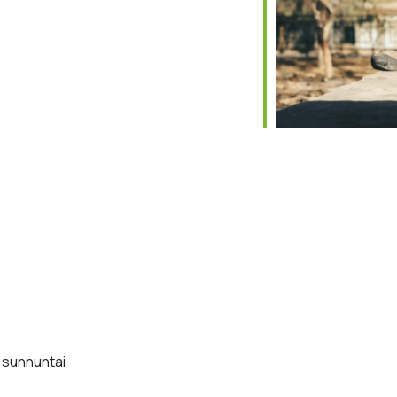
le Calendar
iCalendar
Office 365
 sunnuntai