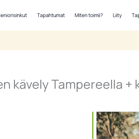
eniorisinkut
Tapahtumat
Miten toimii?
Liity
Tap
en kävely Tampereella + 