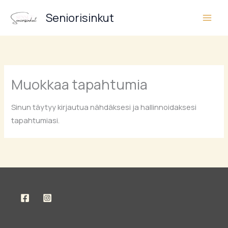
Siirry
Seniorisinkut
sisältöön
Muokkaa tapahtumia
Sinun täytyy kirjautua nähdäksesi ja hallinnoidaksesi
tapahtumiasi.