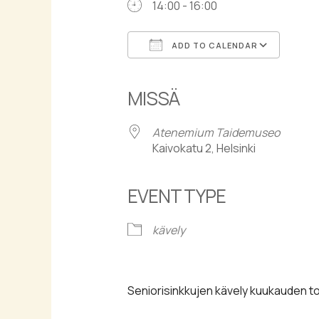
14:00 - 16:00
ADD TO CALENDAR
Download ICS
Goog
MISSÄ
Atenemium Taidemuseo
Kaivokatu 2, Helsinki
EVENT TYPE
kävely
Seniorisinkkujen kävely kuukauden to