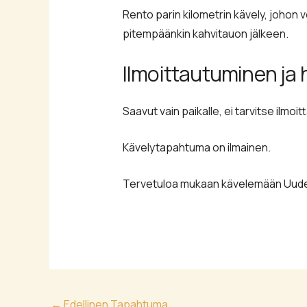
Rento parin kilometrin kävely, johon v
pitempäänkin kahvitauon jälkeen.
Ilmoittautuminen ja 
Saavut vain paikalle, ei tarvitse ilmo
Kävelytapahtuma on ilmainen.
Tervetuloa mukaan kävelemään Uuden
←
Edellinen Tapahtuma