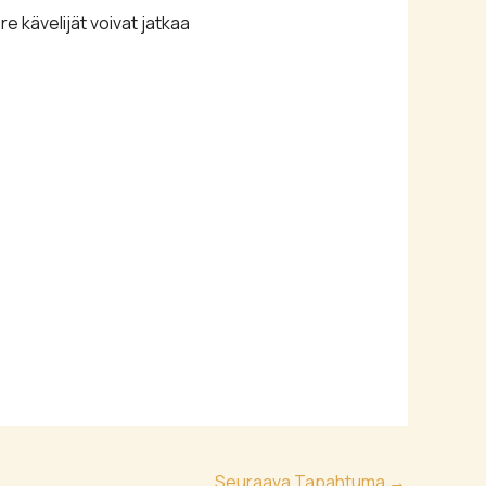
re kävelijät voivat jatkaa
Seuraava Tapahtuma
→