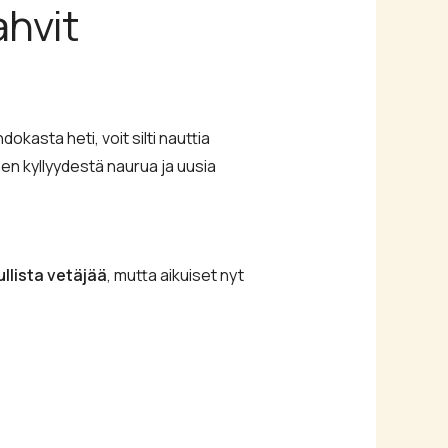
ahvit
kasta heti, voit silti nauttia
n kyllyydestä naurua ja uusia
llista vetäjää
, mutta aikuiset nyt