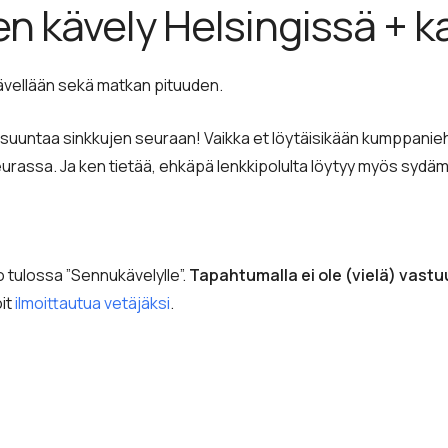
en kävely Helsingissä + k
ävellään sekä matkan pituuden.
 suuntaa sinkkujen seuraan! Vaikka et löytäisikään kumppaniehdo
assa. Ja ken tietää, ehkäpä lenkkipolulta löytyy myös sydäme
ko tulossa ”Sennukävelylle”.
Tapahtumalla ei ole (vielä) vastuu
oit
ilmoittautua vetäjäksi
.