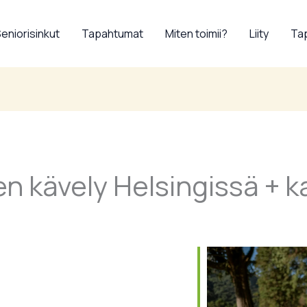
eniorisinkut
Tapahtumat
Miten toimii?
Liity
Tap
en kävely Helsingissä + k