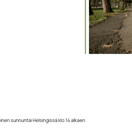
le Calendar
iCalendar
Office 365
inen sunnuntai Helsingissä klo 14 alkaen.