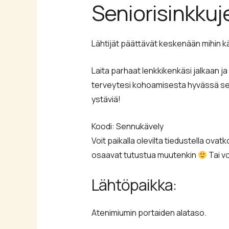
Seniorisinkkuj
Lähtijät päättävät keskenään mihin k
Laita parhaat lenkkikenkäsi jalkaan ja
terveytesi kohoamisesta hyvässä seur
ystäviä!
Koodi: Sennukävely
Voit paikalla olevilta tiedustella ovat
osaavat tutustua muutenkin
Tai v
Lähtöpaikka:
Atenimiumin portaiden alataso.