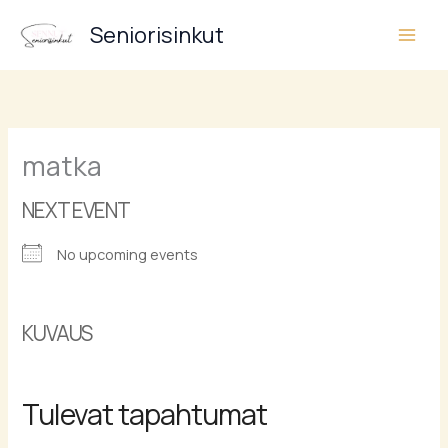
Siirry
Seniorisinkut
sisältöön
matka
NEXT EVENT
No upcoming events
KUVAUS
Tulevat tapahtumat